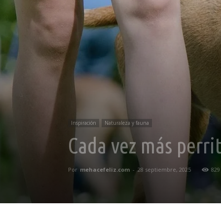
Inspiración
Naturaleza y fauna
Cada vez más perri
Por
mehacefeliz.com
-
28 septiembre, 2025
829