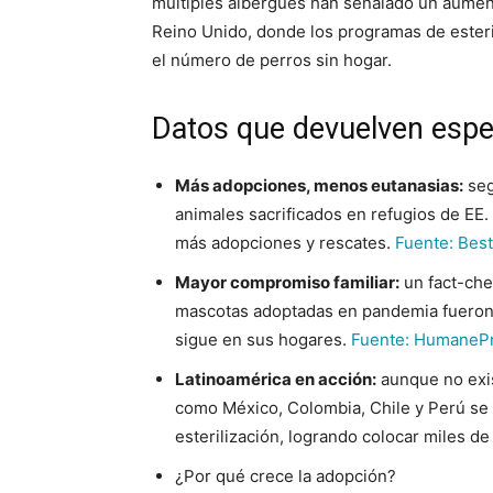
múltiples albergues han señalado un aume
Reino Unido, donde los programas de ester
el número de perros sin hogar.
Datos que devuelven esp
Más adopciones, menos eutanasias:
se
animales sacrificados en refugios de EE.
más adopciones y rescates.
Fuente: Best
Mayor compromiso familiar:
un fact-ch
mascotas adoptadas en pandemia fueron “
sigue en sus hogares.
Fuente: HumaneP
Latinoamérica en acción:
aunque no exis
como México, Colombia, Chile y Perú se
esterilización, logrando colocar miles 
¿Por qué crece la adopción?