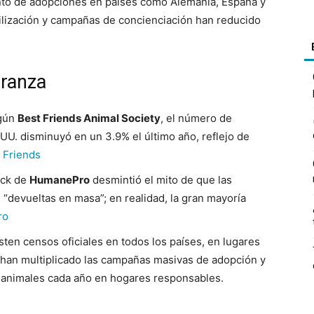
nto de adopciones en países como Alemania, España y
ilización y campañas de concienciación han reducido
eranza
gún
Best Friends Animal Society
, el número de
 UU. disminuyó en un 3.9% el último año, reflejo de
 Friends
eck de
HumanePro
desmintió el mito de que las
devueltas en masa”; en realidad, la gran mayoría
ro
ten censos oficiales en todos los países, en lugares
 han multiplicado las campañas masivas de adopción y
de animales cada año en hogares responsables.