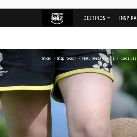
Me
DESTINOS
INSPIRA
Hace
feliz
Inicio
Inspiración
Naturaleza y fauna
Cada vez