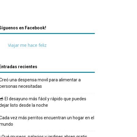
Síguenos en Facebook!
Viajar me hace feliz
Entradas recientes
Creó una despensa movil para alimentar a
personas necesitadas
🥣 El desayuno más fácil y rápido que puedes
dejar listo desde la noche
Cada vez más perritos encuentran un hogar en el
mundo
¿Qué museos, palacios y jardines abren gratis