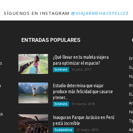
SÍGUENOS EN INSTAGRAM
@VIAJARMEHACEFELIZZ
ENTRADAS POPULARES
¿Qué llevar en tu maleta viajera
En
as
para optimizar el espacio?
S
19 julio, 2017
Entérate
Na
In
o
Estudio determina que viajar
produce más felicidad que casarse
E
y tener...
Ar
13 marzo, 2018
Entérate
N
an
Inauguran Parque Jurásico en Perú
Ti
y está increíble
As
22 mayo, 2019
Sudamérica