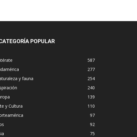
CATEGORÍA POPULAR
térate
587
udamérica
277
turaleza y fauna
254
spiración
240
uropa
139
te y Cultura
110
orteamérica
97
ps
92
ia
75