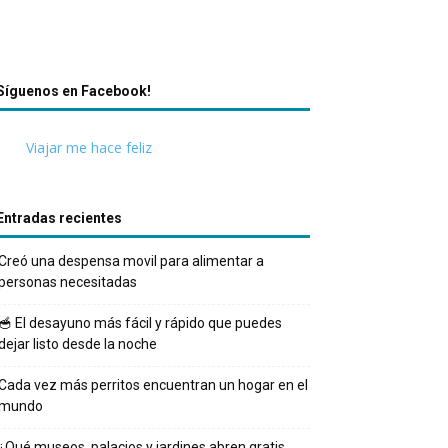
Síguenos en Facebook!
Viajar me hace feliz
Entradas recientes
Creó una despensa movil para alimentar a
personas necesitadas
🥣 El desayuno más fácil y rápido que puedes
dejar listo desde la noche
Cada vez más perritos encuentran un hogar en el
mundo
¿Qué museos, palacios y jardines abren gratis