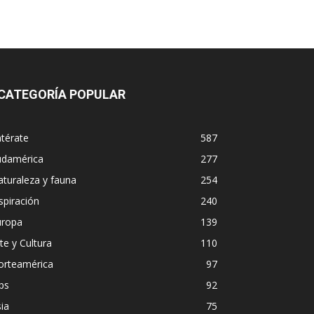
CATEGORÍA POPULAR
térate
587
udamérica
277
turaleza y fauna
254
spiración
240
uropa
139
te y Cultura
110
orteamérica
97
ps
92
ia
75