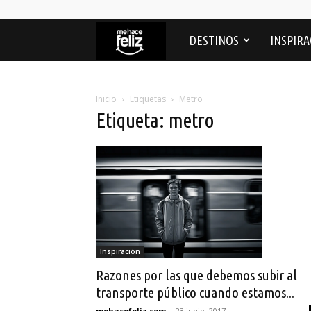
Me
DESTINOS
INSPIRA
Hace
Inicio
Etiquetas
Metro
Etiqueta: metro
feliz
Inspiración
Razones por las que debemos subir al
transporte público cuando estamos...
mehacefeliz.com
-
23 junio, 2017