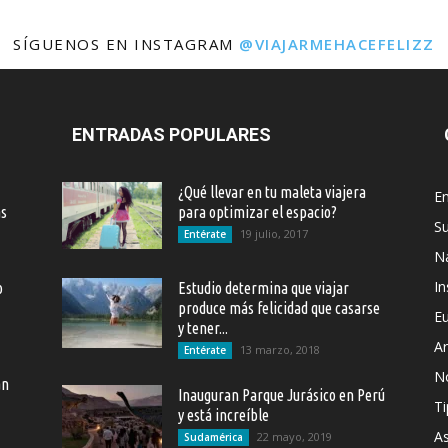
SÍGUENOS EN INSTAGRAM
@VIAJARMEHACEFELIZZ
ENTRADAS POPULARES
¿Qué llevar en tu maleta viajera
En
as
para optimizar el espacio?
S
19 julio, 2017
Entérate
Na
In
o
Estudio determina que viajar
produce más felicidad que casarse
E
y tener...
Ar
13 marzo, 2018
Entérate
N
an
Inauguran Parque Jurásico en Perú
Ti
y está increíble
As
22 mayo, 2019
Sudamérica