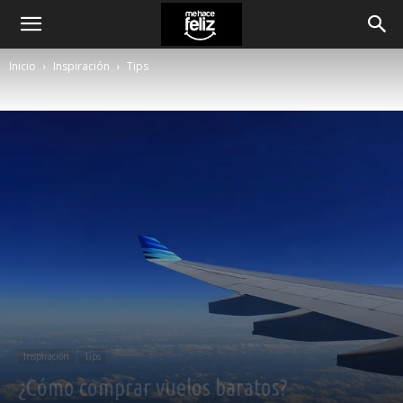
Inicio
Inspiración
Tips
Inspiración
Tips
¿Cómo comprar vuelos baratos?