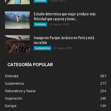
19 julio, 2017
Entérate
Estudio determina que viajar produce más
felicidad que casarse y tener...
13 marzo, 2018
Entérate
Inauguran Parque Jurásico en Perú y está
increíble
22 mayo, 2019
Sudamérica
CATEGORÍA POPULAR
Entérate
587
Sudamérica
277
Naturaleza y fauna
254
Inspiración
240
Europa
139