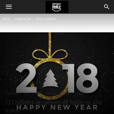
Inicio
Inspiración
Arte y Cultura
Inspiración
Arte y Cultura
Aventura
Destinos
Europa
12 Ciudades de cuentos de hadas en Año
nuevo