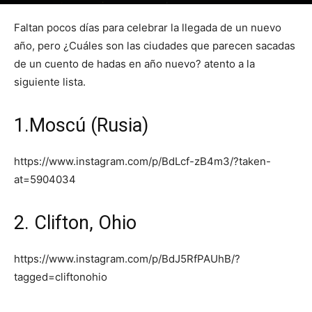
Por
mehacefeliz.com
-
26 diciembre, 2017
5047
0
Faltan pocos días para celebrar la llegada de un nuevo
año, pero ¿Cuáles son las ciudades que parecen sacadas
de un cuento de hadas en año nuevo? atento a la
siguiente lista.
1.Moscú (Rusia)
https://www.instagram.com/p/BdLcf-zB4m3/?taken-
at=5904034
2. Clifton, Ohio
https://www.instagram.com/p/BdJ5RfPAUhB/?
tagged=cliftonohio