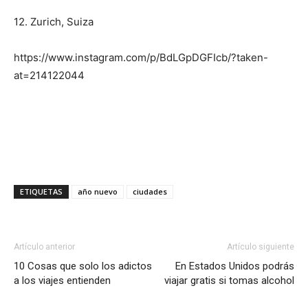
12. Zurich, Suiza
https://www.instagram.com/p/BdLGpDGFIcb/?taken-
at=214122044
ETIQUETAS
año nuevo
ciudades
Artículo anterior
Artículo siguiente
10 Cosas que solo los adictos
En Estados Unidos podrás
a los viajes entienden
viajar gratis si tomas alcohol