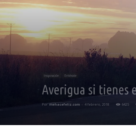
Inspiración
Entérate
Averigua si tienes 
Por
mehacefeliz.com
-
4 febrero, 2018
6425