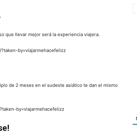
r
 que llevar mejor será la experiencia viajera.
?taken-by=viajarmehacefelizz
iplo de 2 meses en el sudeste asiático te dan el mismo
?taken-by=viajarmehacefelizz
se!