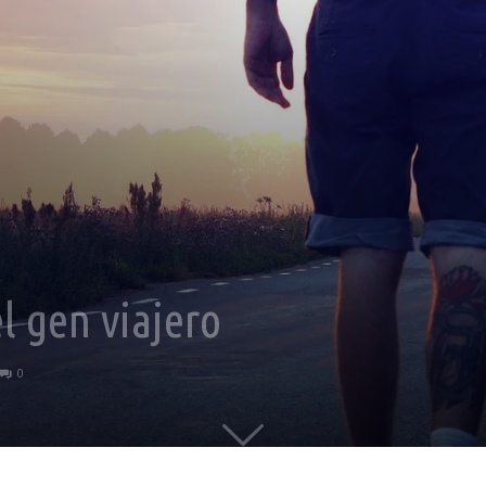
el gen viajero
0