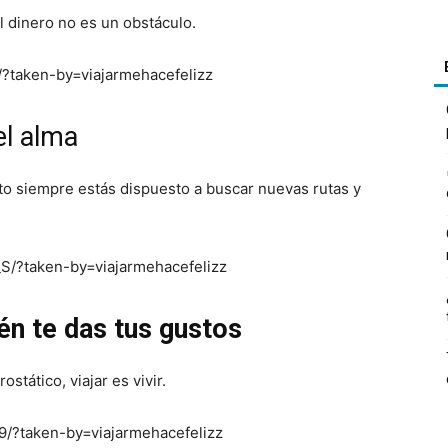
l dinero no es un obstáculo.
?taken-by=viajarmehacefelizz
el alma
tanto siempre estás dispuesto a buscar nuevas rutas y
/?taken-by=viajarmehacefelizz
én te das tus gustos
stático, viajar es vivir.
/?taken-by=viajarmehacefelizz