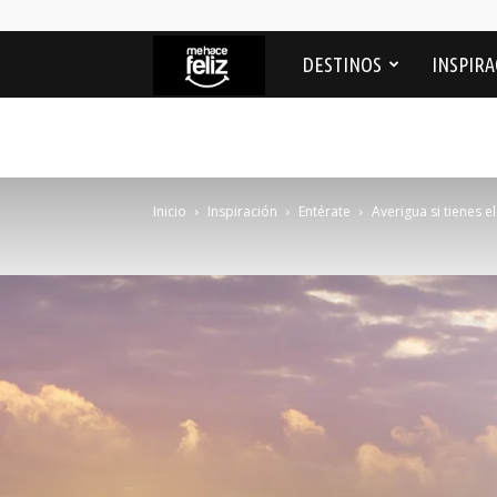
Me
DESTINOS
INSPIRA
Hace
feliz
Inicio
Inspiración
Entérate
Averigua si tienes e