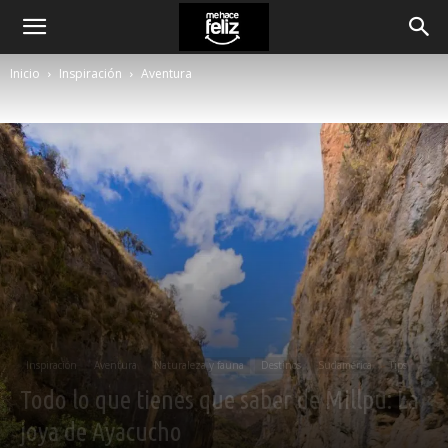
Inicio
Inspiración
Aventura
Inspiración
Aventura
Naturaleza y fauna
Destinos
Sudamérica
Tips
Todo lo que tienes que saber de Millpu: La
joya de Ayacucho