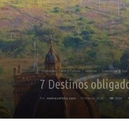
Inspiración
Arte y Cultura
Destinos
Sudamérica
Tips
7 Destinos obligad
Por
mehacefeliz.com
-
16 marzo, 2018
3904