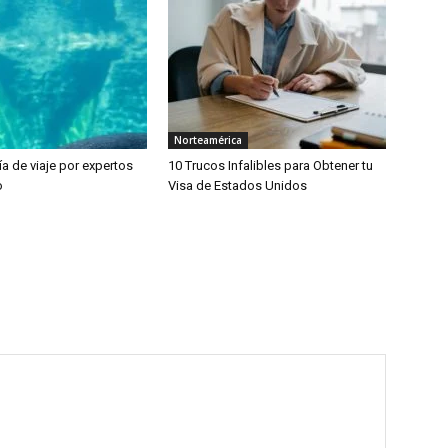
Norteamérica
a de viaje por expertos
10 Trucos Infalibles para Obtener tu
o
Visa de Estados Unidos