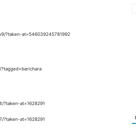
w9/?taken-at=546039245781992
/?tagged=barichara
4/?taken-at=1628291
7/?taken-at=1628291