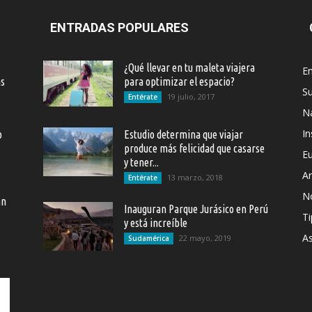
ENTRADAS POPULARES
¿Qué llevar en tu maleta viajera
En
as
para optimizar el espacio?
S
19 julio, 2017
Entérate
Na
In
o
Estudio determina que viajar
produce más felicidad que casarse
E
y tener...
Ar
13 marzo, 2018
Entérate
N
an
Inauguran Parque Jurásico en Perú
Ti
y está increíble
As
22 mayo, 2019
Sudamérica