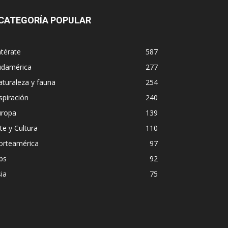
CATEGORÍA POPULAR
térate
587
udamérica
277
turaleza y fauna
254
spiración
240
uropa
139
te y Cultura
110
orteamérica
97
ps
92
ia
75