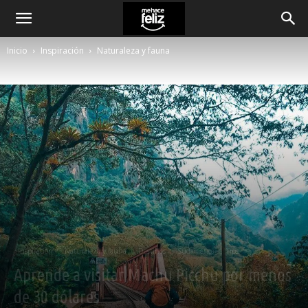
Inicio
Inspiración
Naturaleza y fauna
Inspiración
Naturaleza y fauna
Destinos
Sudamérica
Tips
Aprende a visitar Machu Picchu por menos
de 30 dólares