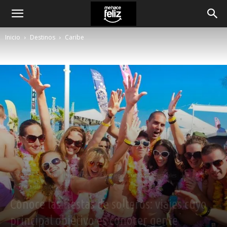
Inicio
Destinos
Caribe
Destinos
Caribe
Inspiración
Experiencias únicas
Festivales
Playas e islas exóticas
Conoce las fiestas de solteros: viajes cuyo
principal objetivo es conocer gente