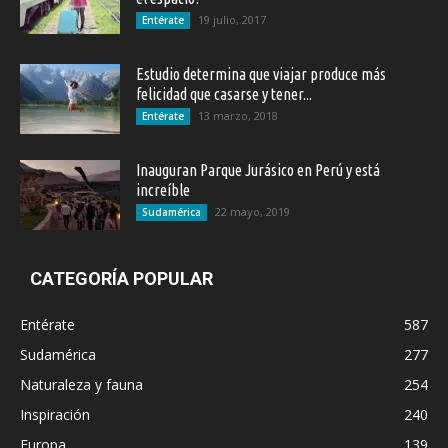
19 julio, 2017
Entérate
Estudio determina que viajar produce más
felicidad que casarse y tener...
13 marzo, 2018
Entérate
Inauguran Parque Jurásico en Perú y está
increíble
22 mayo, 2019
Sudamérica
CATEGORÍA POPULAR
Entérate
587
Sudamérica
277
Naturaleza y fauna
254
Inspiración
240
Europa
139