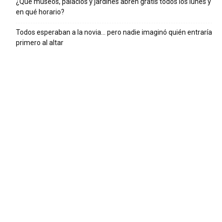
¿Qué museos, palacios y jardines abren gratis todos los lunes y
en qué horario?
Todos esperaban a la novia… pero nadie imaginó quién entraría
primero al altar