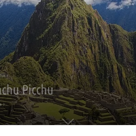
Tips
achu Picchu
0