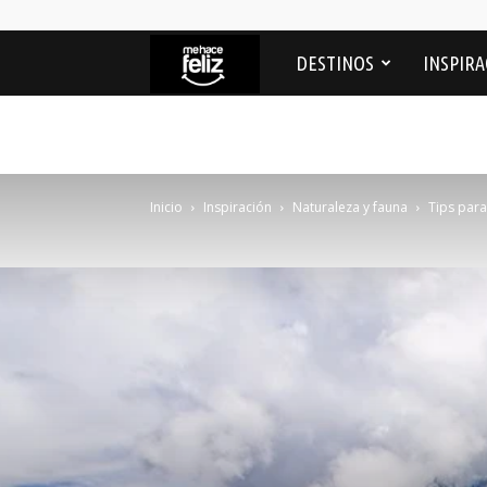
Me
DESTINOS
INSPIRA
Hace
feliz
Inicio
Inspiración
Naturaleza y fauna
Tips para