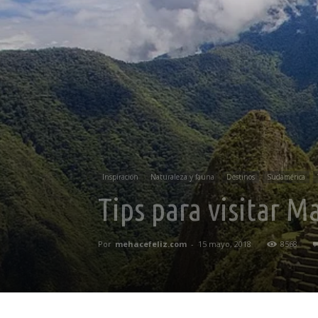
Inspiración
Naturaleza y fauna
Destinos
Sudamérica
Tips para visitar M
Por
mehacefeliz.com
-
15 mayo, 2018
8568