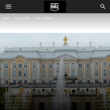
Inicio
Inspiración
Arte y Cultura
Inspiración
Arte y Cultura
Destinos
Europa
Los 18 lugares más bellos para visitar en
Rusia