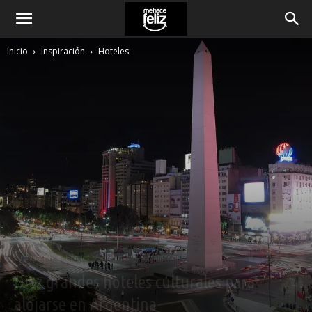
Inicio
Inspiración
Hoteles
Inspiración
Hoteles
Destinos
Sudamérica
Diez grandes hoteles culturales para
alojarse en Argentina