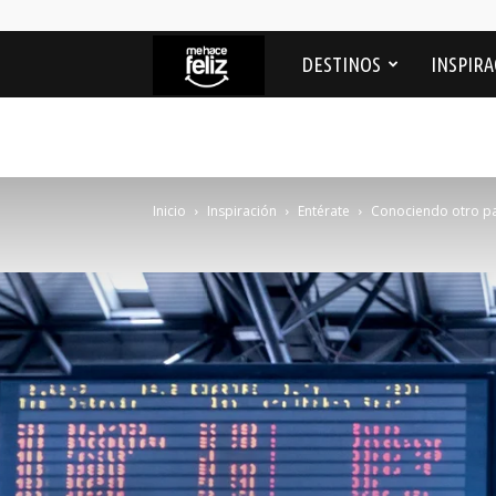
Me
DESTINOS
INSPIRA
Hace
feliz
Inicio
Inspiración
Entérate
Conociendo otro paí