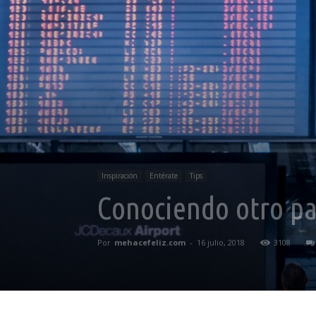
Inspiración
Entérate
Tips
Conociendo otro paí
Por
mehacefeliz.com
-
16 julio, 2018
3108