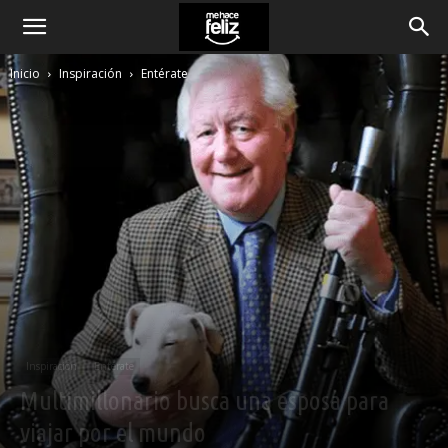
Inicio
Inspiración
Entérate
Inspiración
Entérate
Multimillonario busca una esposa para
viajar por el mundo