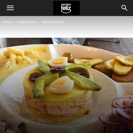
Inicio
Inspiración
Gastronomía
Inspiración
Gastronomía
Destinos
Sudamérica
10 razones por las cuales Perú es uno de los
principales países gastronómicos del
mundo