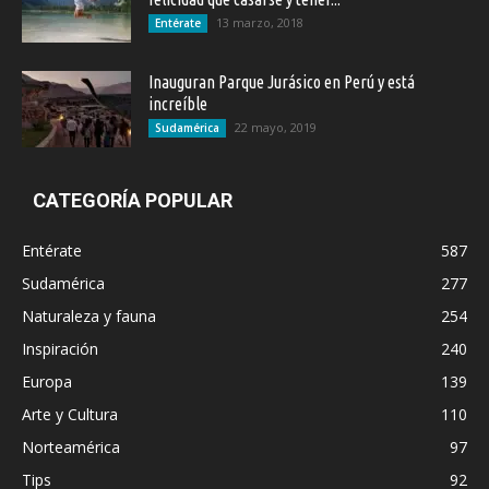
13 marzo, 2018
Entérate
Inauguran Parque Jurásico en Perú y está
increíble
22 mayo, 2019
Sudamérica
CATEGORÍA POPULAR
Entérate
587
Sudamérica
277
Naturaleza y fauna
254
Inspiración
240
Europa
139
Arte y Cultura
110
Norteamérica
97
Tips
92