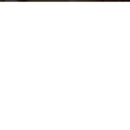
Por
Comer Me Hace Feliz
-
28 septiembre, 2018
4770
0