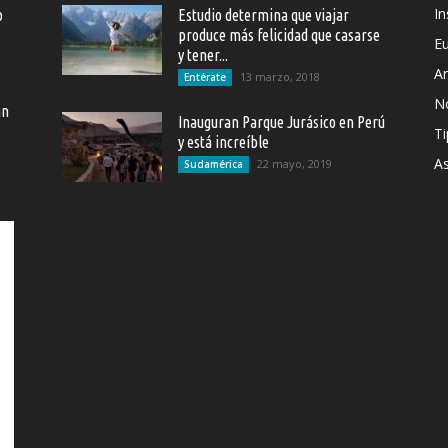
In
o
Estudio determina que viajar
produce más felicidad que casarse
E
y tener...
Ar
13 marzo, 2018
Entérate
N
an
Inauguran Parque Jurásico en Perú
Ti
y está increíble
As
22 mayo, 2019
Sudamérica