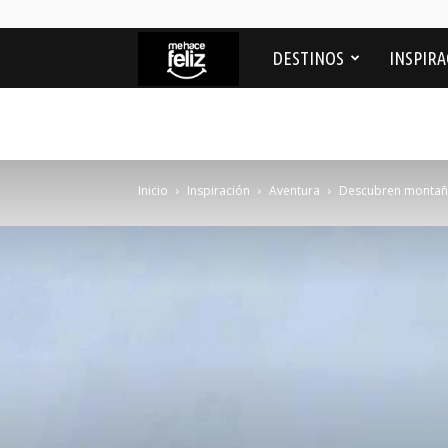
Me
DESTINOS
INSPIRA
Hace
feliz
Inicio
Inspiración
Aventura
Descubren montaña