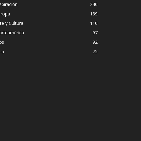
spiración
240
uropa
139
te y Cultura
110
orteamérica
97
ps
92
ia
75