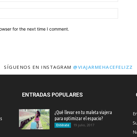
owser for the next time I comment.
SÍGUENOS EN INSTAGRAM
@VIAJARMEHACEFELIZZ
ENTRADAS POPULARES
¿Qué llevar en tu maleta viajera
En
as
para optimizar el espacio?
S
19 julio, 2017
Entérate
Na