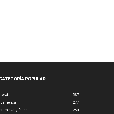
CATEGORÍA POPULAR
térate
587
udamérica
277
turaleza y fauna
254