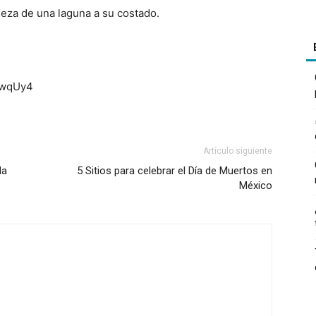
leza de una laguna a su costado.
HwqUy4
Artículo siguiente
da
5 Sitios para celebrar el Día de Muertos en
México