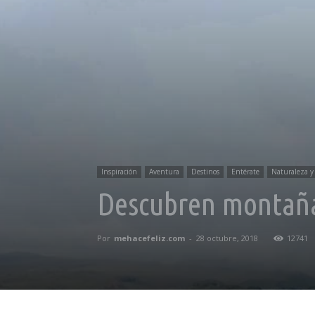
Inspiración
Aventura
Destinos
Entérate
Naturaleza y
Descubren montaña
Por
mehacefeliz.com
-
28 octubre, 2018
12741