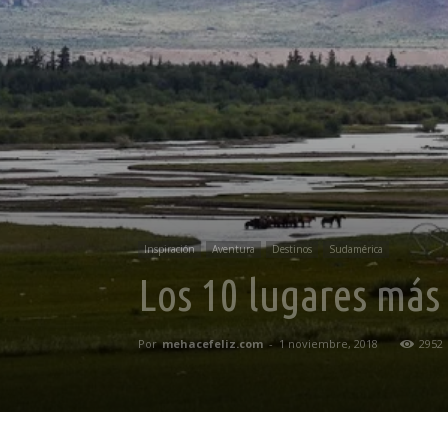
Inspiración
Aventura
Destinos
Sudamérica
Los 10 lugares más
Por
mehacefeliz.com
-
1 noviembre, 2018
2952