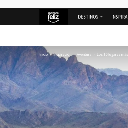
Me
DESTINOS
INSPIRA
Hace
feliz
Inicio
Inspiración
Aventura
Los 10 lugares más