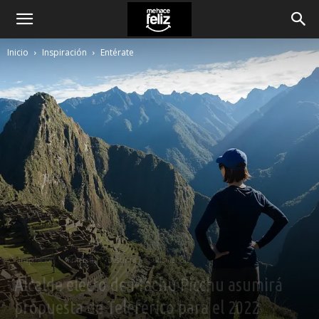
Inicio
Inspiración
Entérate
Inspiración
Entérate
Destinos
Sudamérica
Alcalde electo de Machu Picchu asumirá
propuesta de Teleférico para el 2022