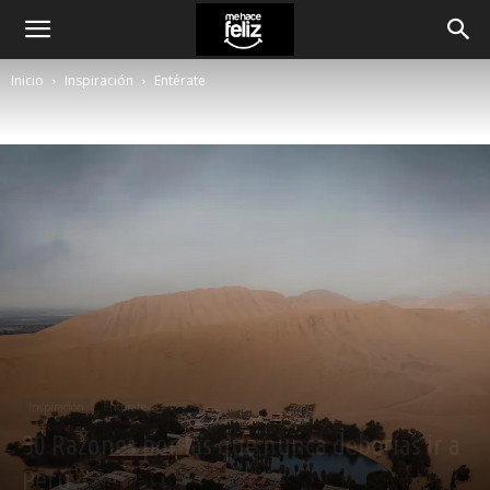
Inicio
Inspiración
Entérate
Inspiración
Entérate
30 Razones por las que nunca deberías ir a
Perú