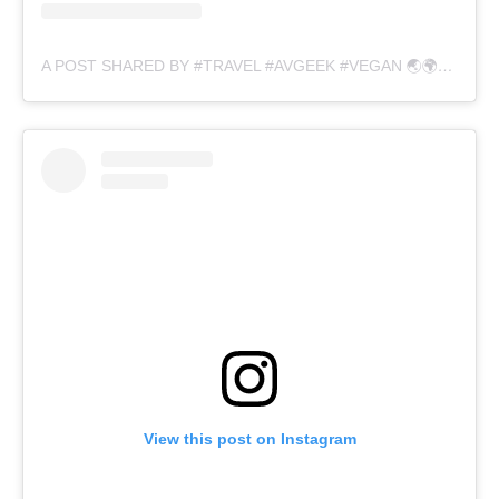
A POST SHARED BY #TRAVEL #AVGEEK #VEGAN 🌏🌍🌎✈️🌱 (@XLANGLOIS1985)
View this post on Instagram