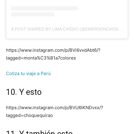
A POST SHARED BY LIMA CASSIO (@EMERSONCASSIOONODELIMA)
https://www.instagram.com/p/BVi6vvdAbt6/?
tagged=monta%C3%B1a7colores
Cotiza tu viaje a Perú
10. Y esto
https://www.instagram.com/p/BVU6lKNDvxx/?
tagged=choquequirao
11. Y también esto