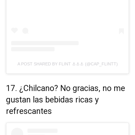
A POST SHARED BY FLINT ⚓️⚓️⚓️ (@CAP_FLINTT)
17. ¿Chilcano? No gracias, no me
gustan las bebidas ricas y
refrescantes