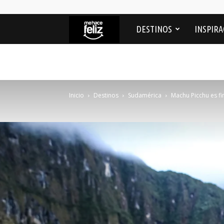
Me
DESTINOS
INSPIRA
Hace
feliz
Inicio
Destinos
Sudamérica
Machu Picchu es fi