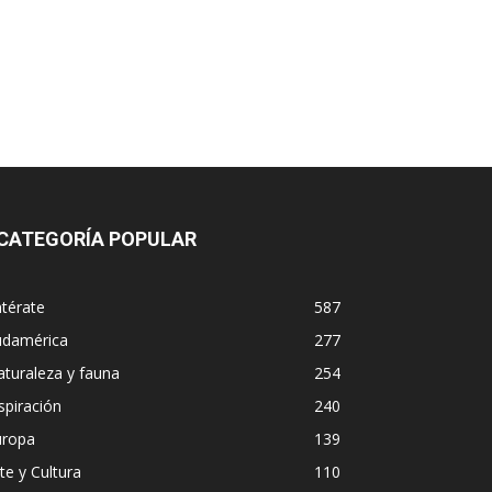
CATEGORÍA POPULAR
térate
587
udamérica
277
turaleza y fauna
254
spiración
240
uropa
139
te y Cultura
110