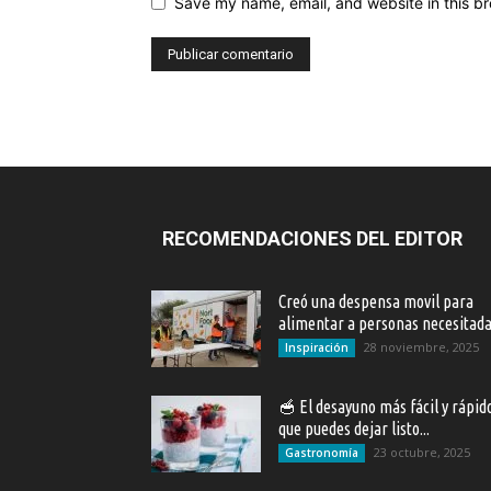
Save my name, email, and website in this br
RECOMENDACIONES DEL EDITOR
Creó una despensa movil para
alimentar a personas necesitad
28 noviembre, 2025
Inspiración
🥣 El desayuno más fácil y rápid
que puedes dejar listo...
23 octubre, 2025
Gastronomía