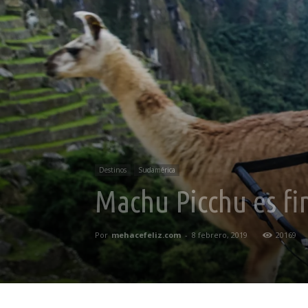
Destinos
Sudamérica
Machu Picchu es fin
Por
mehacefeliz.com
-
8 febrero, 2019
20169