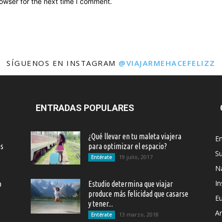
owser for the next time I comment.
SÍGUENOS EN INSTAGRAM
@VIAJARMEHACEFELIZZ
ENTRADAS POPULARES
¿Qué llevar en tu maleta viajera
En
as
para optimizar el espacio?
S
19 julio, 2017
Entérate
Na
In
o
Estudio determina que viajar
produce más felicidad que casarse
E
y tener...
Ar
13 marzo, 2018
Entérate