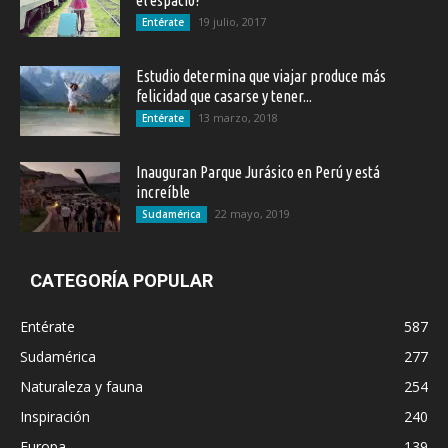
el espacio?
19 julio, 2017
Entérate
Estudio determina que viajar produce más
felicidad que casarse y tener...
13 marzo, 2018
Entérate
Inauguran Parque Jurásico en Perú y está
increíble
22 mayo, 2019
Sudamérica
CATEGORÍA POPULAR
Entérate
587
Sudamérica
277
Naturaleza y fauna
254
Inspiración
240
Europa
139