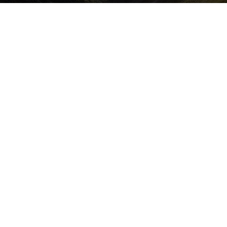
Por
mehacefeliz.com
-
12 marzo, 2019
13832
0