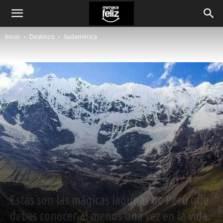
Inicio
Destinos
Sudamérica
Destinos
Sudamérica
Estas son las mágicas lagunas de Perú que
debes conocer al menos una vez en la vida.