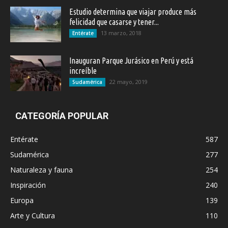
Estudio determina que viajar produce más
felicidad que casarse y tener...
13 marzo, 2018
Entérate
Inauguran Parque Jurásico en Perú y está
increíble
22 mayo, 2019
Sudamérica
CATEGORÍA POPULAR
Entérate
587
Sudamérica
277
Naturaleza y fauna
254
Inspiración
240
Europa
139
Arte y Cultura
110