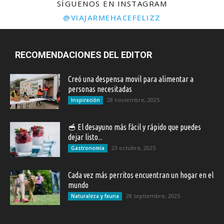
SÍGUENOS EN INSTAGRAM
@VIAJARMEHACEFELIZZ
RECOMENDACIONES DEL EDITOR
Creó una despensa movil para alimentar a
personas necesitadas
28 noviembre, 2025
Inspiración
🥣 El desayuno más fácil y rápido que puedes
dejar listo...
23 octubre, 2025
Gastronomía
Cada vez más perritos encuentran un hogar en el
mundo
28 septiembre, 2025
Naturaleza y fauna