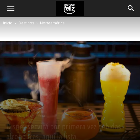
Inicio
Destinos
Norteamérica
Destinos
Norteamérica
Disney servirá por primera vez bebidas
alcohólicas, aquí la lista.