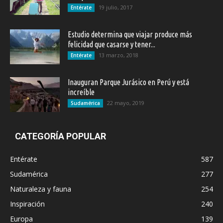
19 julio, 2017
Entérate
Estudio determina que viajar produce más
felicidad que casarse y tener...
13 marzo, 2018
Entérate
Inauguran Parque Jurásico en Perú y está
increíble
22 mayo, 2019
Sudamérica
CATEGORÍA POPULAR
Entérate
587
Sudamérica
277
Naturaleza y fauna
254
Inspiración
240
Europa
139