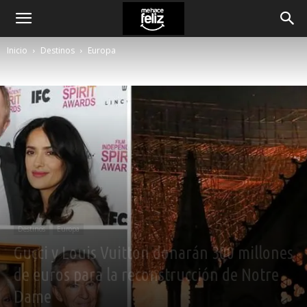
Inicio
Destinos
Europa
Destinos
Europa
Gucci y Louis Vuitton donarán 300 millones
de euros para la reconstrucción de Notre
Dame