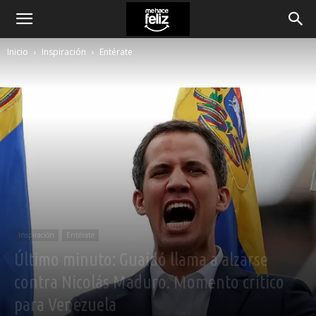
Inicio
Inspiración
Entérate
Inspiración
Entérate
Último minuto: Guaidó llama a alzarse
contra Nicolás Maduro. Momento crítico
para Venezuela