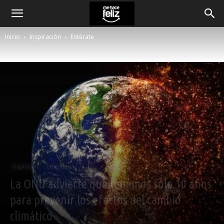
Inicio
Inspiración
Entérate
Inspiración
Entérate
La ONU advierte que tenemos solo 10 años
para prevenir los efectos del cambio
climático