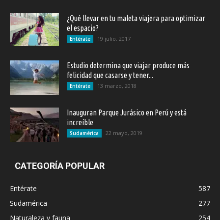
¿Qué llevar en tu maleta viajera para optimizar
el espacio?
19 julio, 2017
Entérate
Estudio determina que viajar produce más
felicidad que casarse y tener...
13 marzo, 2018
Entérate
Inauguran Parque Jurásico en Perú y está
increíble
22 mayo, 2019
Sudamérica
CATEGORÍA POPULAR
Entérate
587
Sudamérica
277
Naturaleza y fauna
254