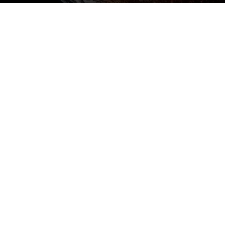
Por
mehacefeliz.com
-
10 mayo, 2019
2057
0