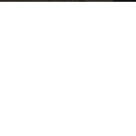
Por
mehacefeliz.com
-
17 mayo, 2019
10357
0