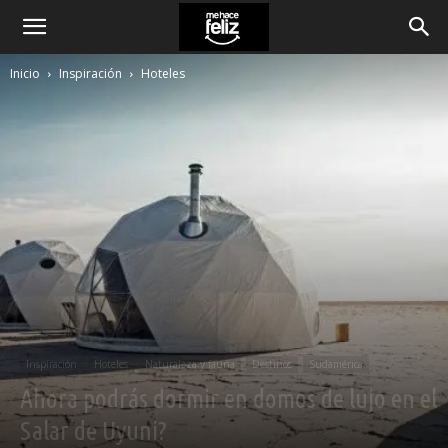
Inicio
Inspiración
Hoteles
Inspiración
Hoteles
Naturaleza y fauna
Destinos
Sudamérica
Ahora podrás dormir en domos de lujo en el
Salar de Uyuni?