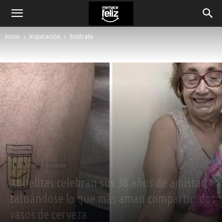
Inicio
Inspiración
Entérate
Inspiración
Entérate
Abuelitas celebran sus 30 años de amistad
tatuándose lo que más aman compartir: dos
vasos de cerveza