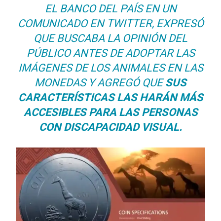
EL BANCO DEL PAÍS EN UN
COMUNICADO EN TWITTER, EXPRESÓ
QUE BUSCABA LA OPINIÓN DEL
PÚBLICO ANTES DE ADOPTAR LAS
IMÁGENES DE LOS ANIMALES EN LAS
MONEDAS Y AGREGÓ QUE
SUS
CARACTERÍSTICAS LAS HARÁN MÁS
ACCESIBLES PARA LAS PERSONAS
CON DISCAPACIDAD VISUAL.