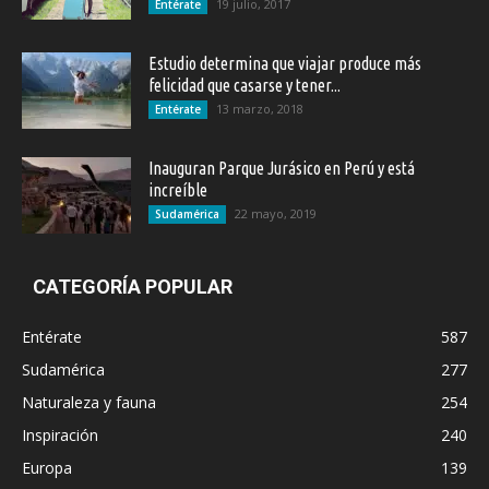
19 julio, 2017
Entérate
Estudio determina que viajar produce más
felicidad que casarse y tener...
13 marzo, 2018
Entérate
Inauguran Parque Jurásico en Perú y está
increíble
22 mayo, 2019
Sudamérica
CATEGORÍA POPULAR
Entérate
587
Sudamérica
277
Naturaleza y fauna
254
Inspiración
240
Europa
139