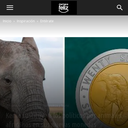
Inicio
Inspiración
Entérate
Inspiración
Entérate
Naturaleza y fauna
Kenia sustituye a los políticos por animales
africanos en sus nuevas monedas