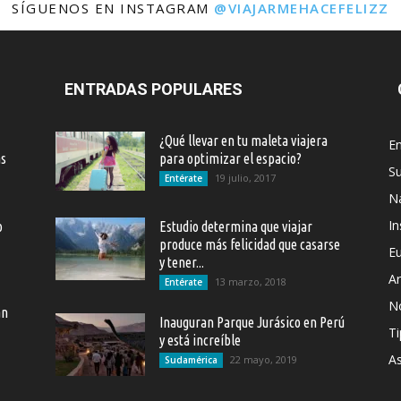
SÍGUENOS EN INSTAGRAM
@VIAJARMEHACEFELIZZ
ENTRADAS POPULARES
¿Qué llevar en tu maleta viajera
En
as
para optimizar el espacio?
S
19 julio, 2017
Entérate
Na
In
o
Estudio determina que viajar
produce más felicidad que casarse
E
y tener...
Ar
13 marzo, 2018
Entérate
N
an
Inauguran Parque Jurásico en Perú
Ti
y está increíble
As
22 mayo, 2019
Sudamérica