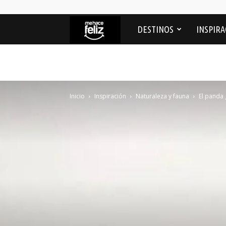
Me
DESTINOS
INSPIRA
Hace
feliz
Inicio
Inspiración
Naturaleza y fauna
El panda 