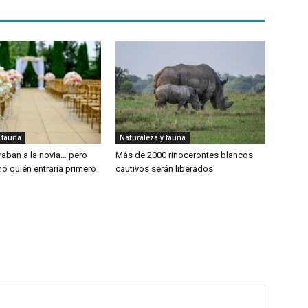
 fauna
Naturaleza y fauna
aban a la novia… pero
Más de 2000 rinocerontes blancos
ó quién entraría primero
cautivos serán liberados