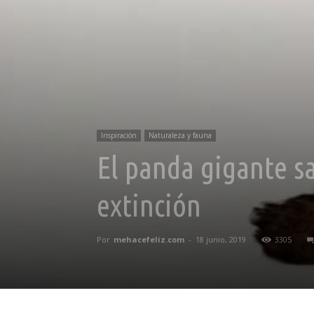
Inspiración
Naturaleza y fauna
El panda gigante sa
extinción
Por
mehacefeliz.com
-
18 junio, 2019
3305