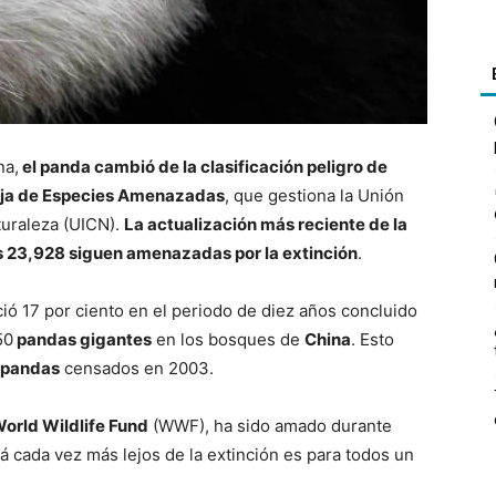
na,
el panda cambió de la clasificación peligro de
 Roja de Especies Amenazadas
, que gestiona la Unión
turaleza (UICN).
La actualización más reciente de la
es 23,928 siguen amenazadas por la extinción
.
ió 17 por ciento en el periodo de diez años concluido
50
pandas gigantes
en los bosques de
China
. Esto
pandas
censados en 2003.
orld Wildlife Fund
(WWF), ha sido amado durante
á cada vez más lejos de la extinción es para todos un