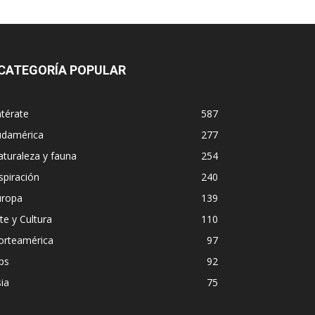
CATEGORÍA POPULAR
térate
587
udamérica
277
turaleza y fauna
254
spiración
240
uropa
139
te y Cultura
110
orteamérica
97
ps
92
ia
75