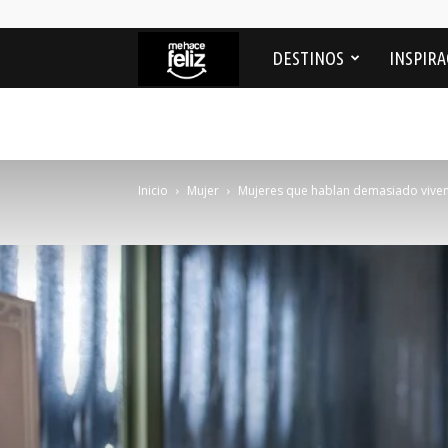
Me
DESTINOS
INSPIRA
Hace
feliz
Inicio
Mujer
Mujeres que hablan demasiado viven