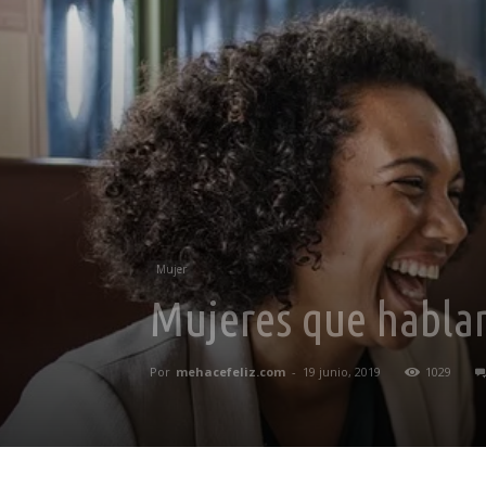
Mujer
Mujeres que hablan
Por
mehacefeliz.com
-
19 junio, 2019
1029