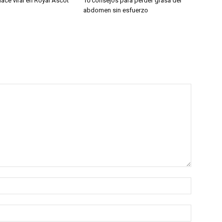
ace viral en Royal Ascot
10 consejos para perder grasa del
abdomen sin esfuerzo