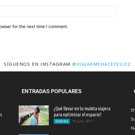
owser for the next time I comment.
SÍGUENOS EN INSTAGRAM
@VIAJARMEHACEFELIZZ
ENTRADAS POPULARES
¿Qué llevar en tu maleta viajera
En
as
para optimizar el espacio?
S
19 julio, 2017
Entérate
Na