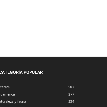
CATEGORÍA POPULAR
térate
587
udamérica
277
turaleza y fauna
254