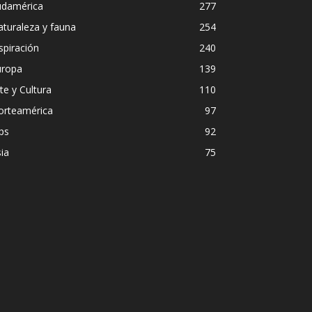
udamérica
277
turaleza y fauna
254
spiración
240
uropa
139
te y Cultura
110
orteamérica
97
ps
92
ia
75