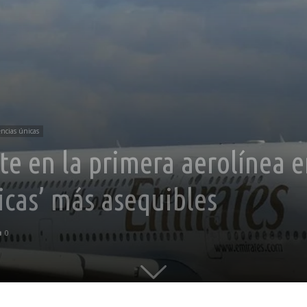
encias únicas
te en la primera aerolínea e
sicas’ más asequibles
0