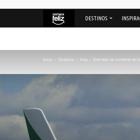
Me
DESTINOS
INSPIRA
Hace
feliz
Inicio
Destinos
Asia
Emirates se convierte en la