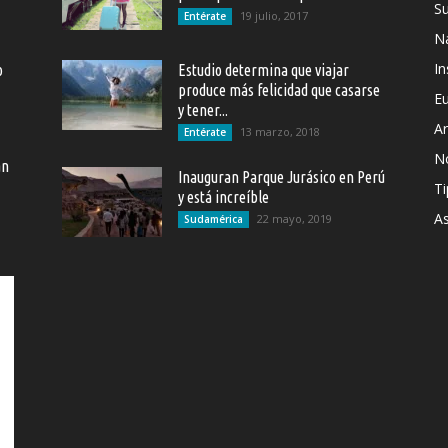
S
19 julio, 2017
Entérate
Na
In
o
Estudio determina que viajar
produce más felicidad que casarse
E
y tener...
Ar
13 marzo, 2018
Entérate
N
an
Inauguran Parque Jurásico en Perú
Ti
y está increíble
As
22 mayo, 2019
Sudamérica