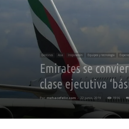
Destinos
Asia
Inspiración
Equipos y tecnología
Experi
Emirates se convier
clase ejecutiva ‘bá
Por
mehacefeliz.com
-
22 junio, 2019
1916