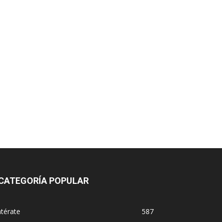
CATEGORÍA POPULAR
térate
587