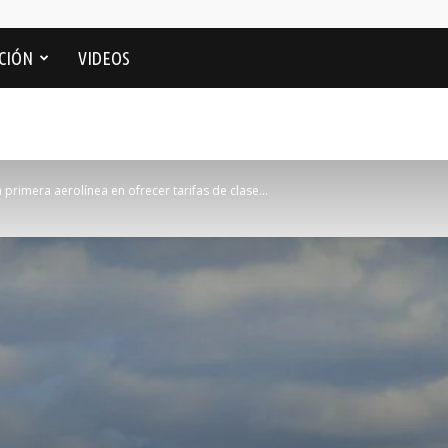
CIÓN
VIDEOS
 primera aerolínea en ofrecer tarifas de clase...