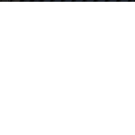
Por
mehacefeliz.com
-
10 julio, 2019
1836
0