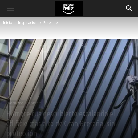
Inicio
Inspiración
Entérate
Inspiración
Entérate
Hombre fue descubierto escalando el
edificio más alto de Gran Bretaña, sin
protección