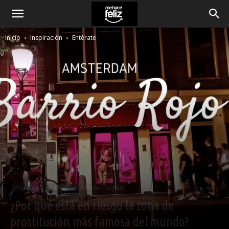
Inicio
Inspiración
Entérate
Inspiración
Entérate
Destinos
Europa
¿Por qué está en riesgo la zona de
prostitución más famosa del mundo?