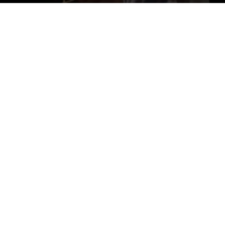
Por
mehacefeliz.com
-
21 julio, 2019
2167
0