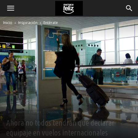
Inicio
Inspiración
Entérate
Inspiración
Entérate
Destinos
Sudamérica
Ahora no todos tendrán que declarar
equipaje en vuelos internacionales