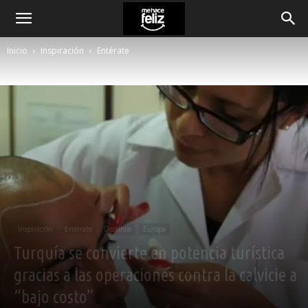
Inicio
Inspiración
Entérate
Inspiración
Entérate
Destinos
Europa
Turquía se convierte en potencia turística
gracias a las operaciones contra la calvicie a
“bajo costo”