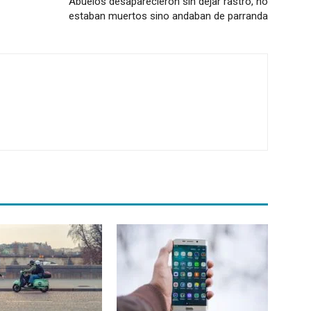
Abuelos desaparecieron sin dejar rastro, no
estaban muertos sino andaban de parranda