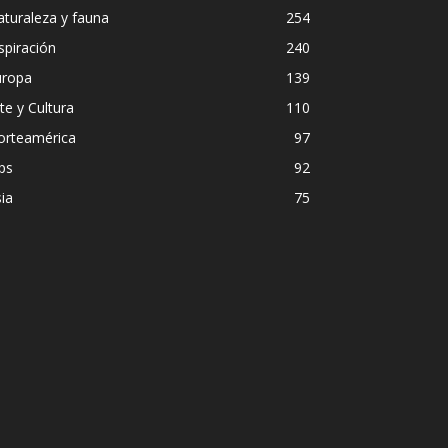
turaleza y fauna
254
spiración
240
uropa
139
te y Cultura
110
orteamérica
97
ps
92
ia
75