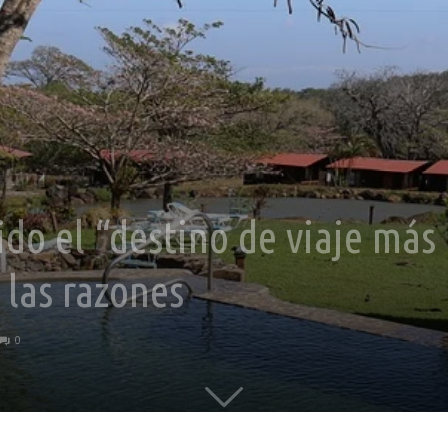
ido el “destino de viaje más 
 las razones
0