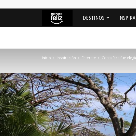
Me
DESTINOS
INSPIRA
Hace
feliz
Inicio
Inspiración
Entérate
Costa Rica fue elegi