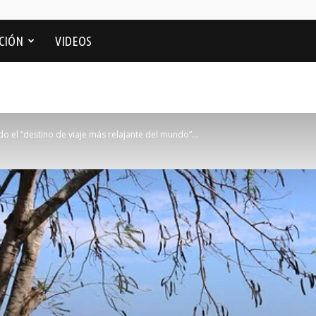
CIÓN
VIDEOS
do el “destino de viaje más relajante del mundo”...