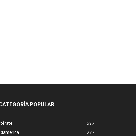
CATEGORÍA POPULAR
térate
587
udamérica
277