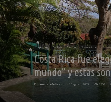
Inspiración
Entérate
Destinos
Norteamérica
Costa Rica fue eleg
mundo” y estas son
Por
mehacefeliz.com
-
16 agosto, 2019
2352