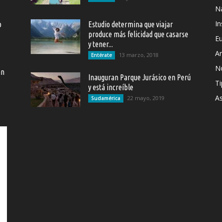
Na
In
o
Estudio determina que viajar
produce más felicidad que casarse
E
y tener...
Ar
13 marzo, 2018
Entérate
N
an
Inauguran Parque Jurásico en Perú
Ti
y está increíble
As
22 mayo, 2019
Sudamérica