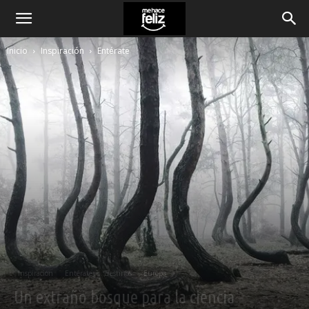
Inicio
Inspiración
Entérate
Inspiración
Entérate
Destinos
Europa
Un extraño bosque para la ciencia