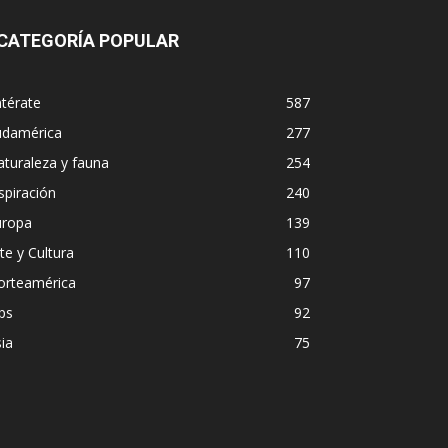
CATEGORÍA POPULAR
térate
587
udamérica
277
turaleza y fauna
254
spiración
240
uropa
139
te y Cultura
110
orteamérica
97
ps
92
ia
75