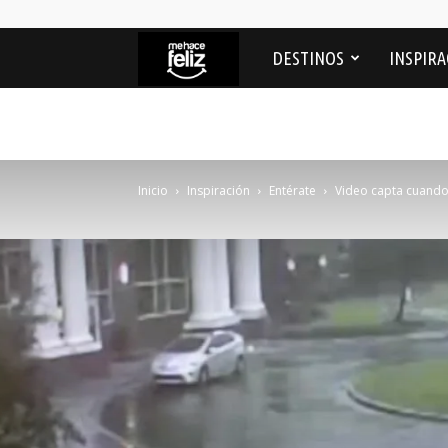
Me
DESTINOS
INSPIRA
Hace
feliz
Inicio
Inspiración
Entérate
Video capta cuando