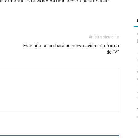
 tormenta. Este video da una lección para no salir
Artículo siguiente
Este año se probará un nuevo avión con forma
de “V”