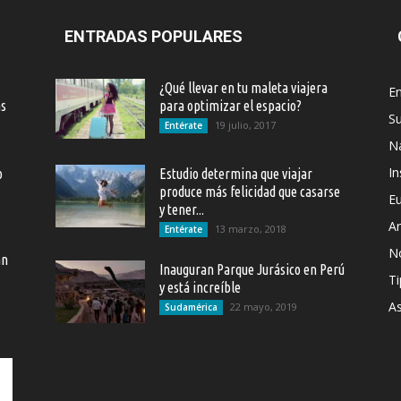
ENTRADAS POPULARES
¿Qué llevar en tu maleta viajera
En
as
para optimizar el espacio?
S
19 julio, 2017
Entérate
Na
In
o
Estudio determina que viajar
produce más felicidad que casarse
E
y tener...
Ar
13 marzo, 2018
Entérate
N
an
Inauguran Parque Jurásico en Perú
Ti
y está increíble
As
22 mayo, 2019
Sudamérica