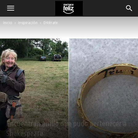
Inicio
Inspiración
Entérate
Inspiración
Entérate
Encuentran anillo que pudo pertenecer a
Shakespeare