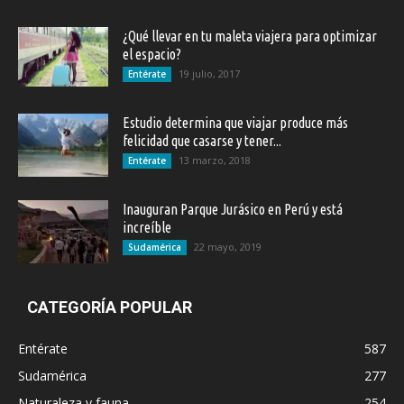
¿Qué llevar en tu maleta viajera para optimizar
el espacio?
19 julio, 2017
Entérate
Estudio determina que viajar produce más
felicidad que casarse y tener...
13 marzo, 2018
Entérate
Inauguran Parque Jurásico en Perú y está
increíble
22 mayo, 2019
Sudamérica
CATEGORÍA POPULAR
Entérate
587
Sudamérica
277
Naturaleza y fauna
254