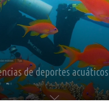
islas exóticas
Tips
encias de deportes acuático
7
0