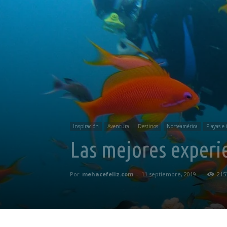
Inspiración
Aventura
Destinos
Norteamérica
Playas e 
Las mejores experi
Por
mehacefeliz.com
-
11 septiembre, 2019
215