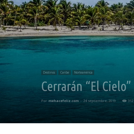
Destinos
Caribe
Norteamérica
Cerrarán “El Cielo”
Por
mehacefeliz.com
-
24 septiembre, 2019
312