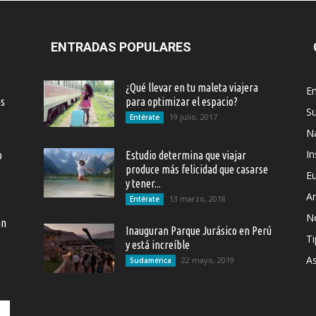
ENTRADAS POPULARES
¿Qué llevar en tu maleta viajera
En
as
para optimizar el espacio?
S
19 julio, 2017
Entérate
Na
In
o
Estudio determina que viajar
produce más felicidad que casarse
E
y tener...
Ar
13 marzo, 2018
Entérate
N
an
Inauguran Parque Jurásico en Perú
Ti
y está increíble
As
22 mayo, 2019
Sudamérica