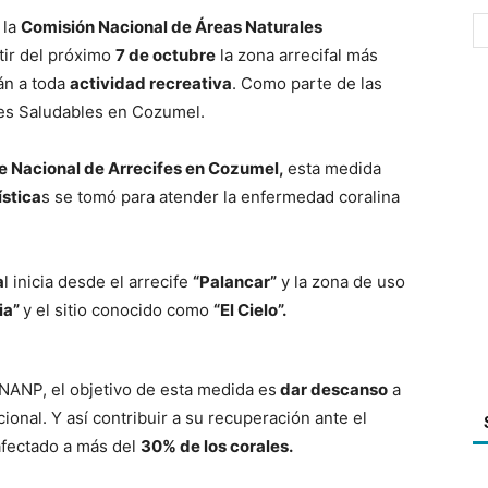
 la
Comisión Nacional de Áreas Naturales
tir del próximo
7 de octubre
la zona arrecifal más
án a toda
actividad recreativa
. Como parte de las
fes Saludables en Cozumel.
e Nacional de Arrecifes en Cozumel,
esta medida
ística
s se tomó para atender la enfermedad coralina
a
l inicia desde el arrecife
“Palancar”
y la zona de uso
ia”
y el sitio conocido como
“El Cielo”.
ONANP, el objetivo de esta medida es
dar descanso
a
onal. Y así contribuir a su recuperación ante el
afectado a más del
30% de los corales.