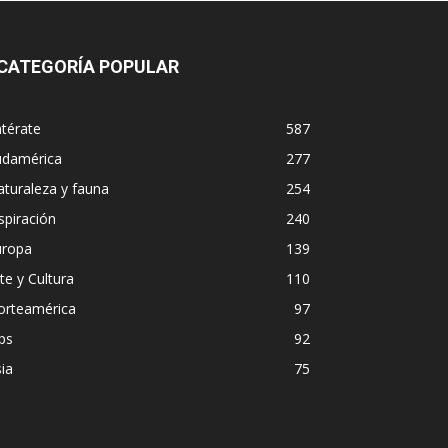
CATEGORÍA POPULAR
térate
587
udamérica
277
turaleza y fauna
254
spiración
240
uropa
139
te y Cultura
110
orteamérica
97
ps
92
ia
75