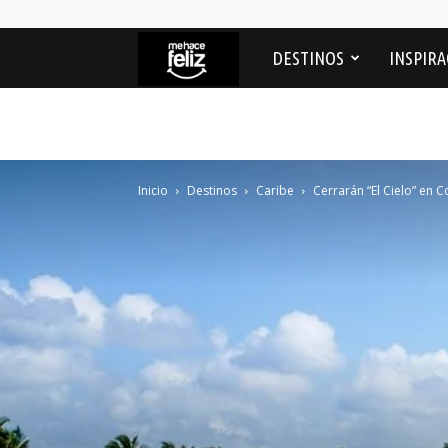
Me
DESTINOS
INSPIRA
Hace
feliz
Inicio
Destinos
Caribe
Cerrarán “El Cielo” en C