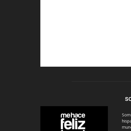
S
Somo
hisp
mund