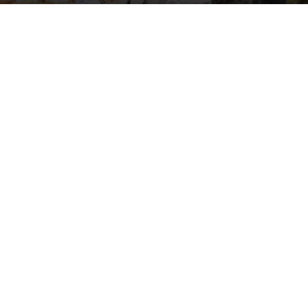
Por
mehacefeliz.com
-
10 octubre, 2019
1875
0