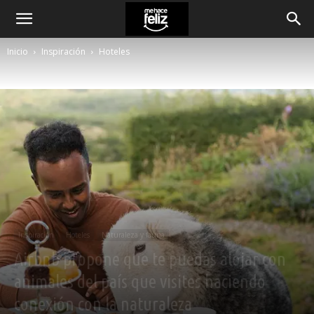
Inicio
Inspiración
Hoteles
Inspiración
Hoteles
Naturaleza y fauna
Airbnb propone que te puedas alojar con
animales del país que visites haciendo
conexión con la naturaleza