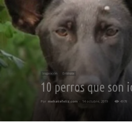
Inspiración
Entérate
10 perros que son i
Por
mehacefeliz.com
-
14 octubre, 2019
4978