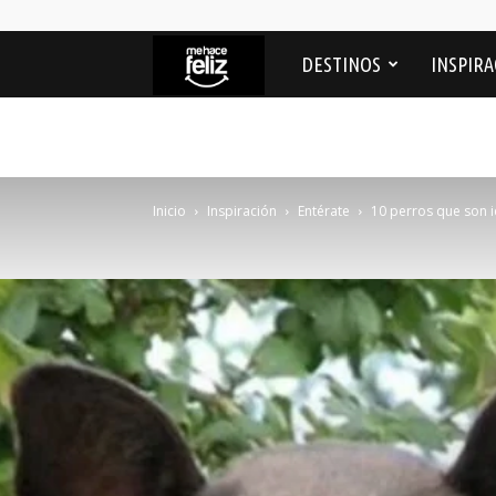
Me
DESTINOS
INSPIRA
Hace
feliz
Inicio
Inspiración
Entérate
10 perros que son i