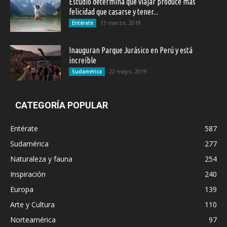
Estudio determina que viajar produce más
felicidad que casarse y tener...
13 marzo, 2018
Entérate
Inauguran Parque Jurásico en Perú y está
increíble
22 mayo, 2019
Sudamérica
CATEGORÍA POPULAR
Entérate
587
Sudamérica
277
Naturaleza y fauna
254
Inspiración
240
Europa
139
Arte y Cultura
110
Norteamérica
97