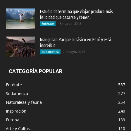
Estudio determina que viajar produce más
felicidad que casarse y tener...
13 marzo, 2018
Entérate
Inauguran Parque Jurásico en Perú y está
increíble
22 mayo, 2019
Sudamérica
CATEGORÍA POPULAR
Entérate
587
Sudamérica
277
Naturaleza y fauna
254
Inspiración
240
Europa
139
Arte y Cultura
110