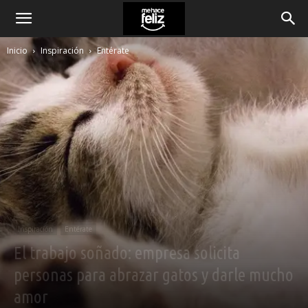
Inicio
Inspiración
Entérate
Inspiración
Entérate
El trabajo soñado: empresa solicita
personas para abrazar gatos y darle mucho
amor