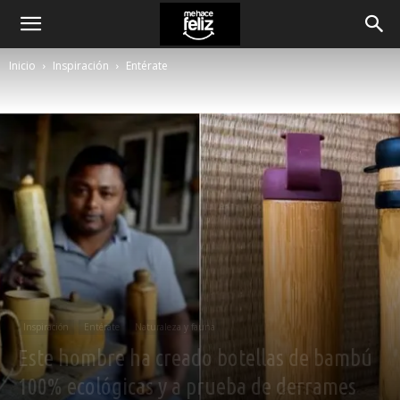
Inicio
Inspiración
Entérate
Inspiración
Entérate
Naturaleza y fauna
Este hombre ha creado botellas de bambú
100% ecológicas y a prueba de derrames