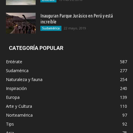
Inauguran Parque Jurásico en Perú y está
increíble
22 mayo, 2019
Sudamérica
CATEGORÍA POPULAR
Entérate
587
Sudamérica
277
Naturaleza y fauna
254
Inspiración
240
Europa
139
Arte y Cultura
110
Norteamérica
97
Tips
92
Asia
75