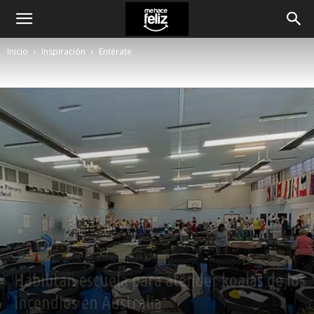
Inicio
Inspiración
Entérate
Inspiración
Entérate
Naturaleza y fauna
Habilitan escuela para atender koalas de los
incendios en Australia