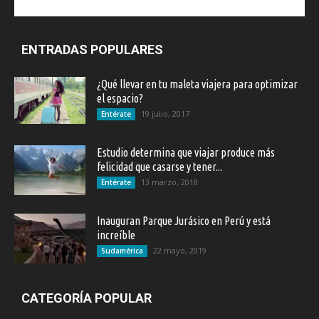
ENTRADAS POPULARES
¿Qué llevar en tu maleta viajera para optimizar
el espacio?
19 julio, 2017
Entérate
Estudio determina que viajar produce más
felicidad que casarse y tener...
13 marzo, 2018
Entérate
Inauguran Parque Jurásico en Perú y está
increíble
22 mayo, 2019
Sudamérica
CATEGORÍA POPULAR