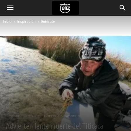
Inicio
Inspiración
Entérate
Inspiración
Entérate
Destinos
Sudamérica
Advierten lenta muerte del Titicaca