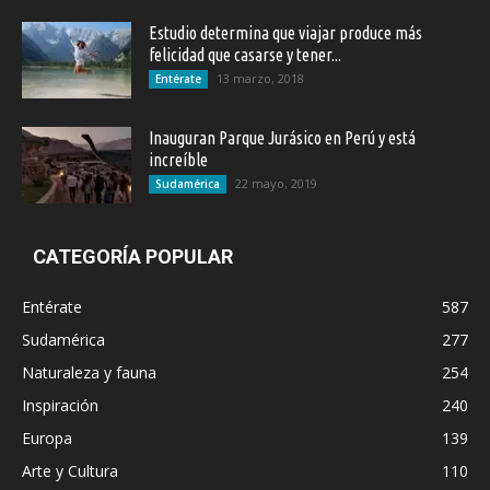
Estudio determina que viajar produce más
felicidad que casarse y tener...
13 marzo, 2018
Entérate
Inauguran Parque Jurásico en Perú y está
increíble
22 mayo, 2019
Sudamérica
CATEGORÍA POPULAR
Entérate
587
Sudamérica
277
Naturaleza y fauna
254
Inspiración
240
Europa
139
Arte y Cultura
110