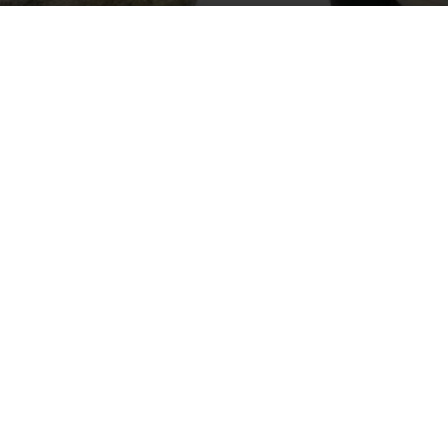
Por
mehacefeliz.com
-
17 enero, 2020
1490
0